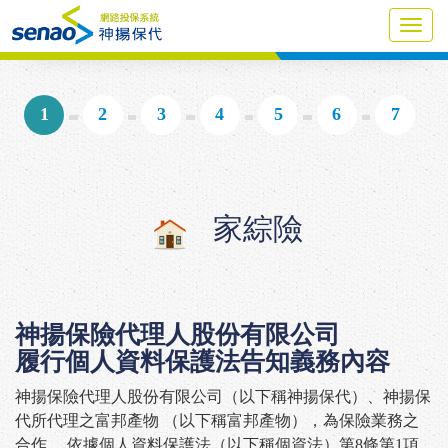
Toggl
navig
1
2
3
4
5
6
7
家綜險
神揚保險代理人股份有限公司
履行個人資料保護法告知義務內容
神揚保險代理人股份有限公司（以下稱神揚保代）、神揚保
代所代理之
富邦產物
（以下稱
富邦產物
），為保險業務之
合作 ，依據個人資料保護法（以下稱個資法）第8條第1項